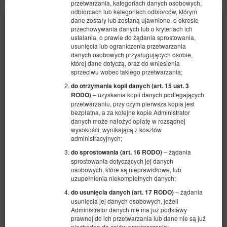
przetwarzania, kategoriach danych osobowych,
odbiorcach lub kategoriach odbiorców, którym
dane zostały lub zostaną ujawnione, o okresie
przechowywania danych lub o kryteriach ich
ustalania, o prawie do żądania sprostowania,
usunięcia lub ograniczenia przetwarzania
danych osobowych przysługujących osobie,
której dane dotyczą, oraz do wniesienia
sprzeciwu wobec takiego przetwarzania;
do otrzymania kopii danych (art. 15 ust. 3
– uzyskania kopii danych podlegających
RODO)
przetwarzaniu, przy czym pierwsza kopia jest
bezpłatna, a za kolejne kopie Administrator
danych może nałożyć opłatę w rozsądnej
wysokości, wynikającą z kosztów
administracyjnych;
– żądania
do sprostowania (art. 16 RODO)
sprostowania dotyczących jej danych
osobowych, które są nieprawidłowe, lub
Deluxe - Kopalnia
uzupełnienia niekompletnych danych;
Dostępna liczba: 2
– żądania
do usunięcia danych (art. 17 RODO)
2
2 osoby
pow. 24,00 m
1 sypialnia
usunięcia jej danych osobowych, jeżeli
Administrator danych nie ma już podstawy
1 bardzo duże łóżko podwójne (King)
prawnej do ich przetwarzania lub dane nie są już
niezbędne do celów przetwarzania;