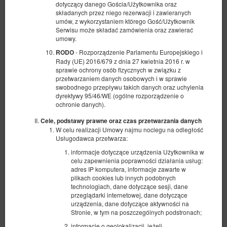
dotyczący danego Gościa/Użytkownika oraz
składanych przez niego rezerwacji i zawieranych
umów, z wykorzystaniem którego Gość/Użytkownik
Serwisu może składać zamówienia oraz zawierać
umowy.
- Rozporządzenie Parlamentu Europejskiego i
RODO
Rady (UE) 2016/679 z dnia 27 kwietnia 2016 r. w
sprawie ochrony osób fizycznych w związku z
przetwarzaniem danych osobowych i w sprawie
swobodnego przepływu takich danych oraz uchylenia
dyrektywy 95/46/WE (ogólne rozporządzenie o
ochronie danych).
Cele, podstawy prawne oraz czas przetwarzania danych
W celu realizacji Umowy najmu noclegu na odległość
Usługodawca przetwarza:
Standard - Kolej
informacje dotyczące urządzenia Użytkownika w
celu zapewnienia poprawności działania usług:
Dostępna liczba: 4
adres IP komputera, informacje zawarte w
2
2 osoby
pow. 20,00 m
1 sypialnia
plikach cookies lub innych podobnych
technologiach, dane dotyczące sesji, dane
2 łóżka pojedyncze (Single)
przeglądarki internetowej, dane dotyczące
urządzenia, dane dotyczące aktywności na
480,50 zł
Stronie, w tym na poszczególnych podstronach;
2 osoby / 1 noc
informacje o geolokalizacji, jeżeli