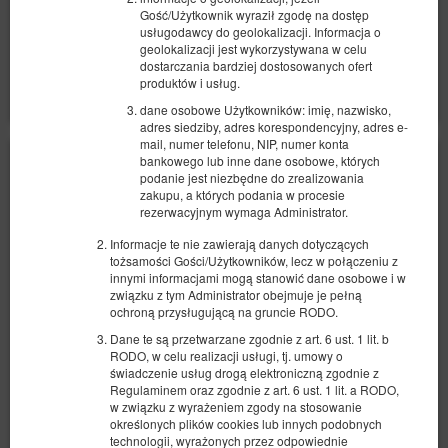
Gość/Użytkownik wyraził zgodę na dostęp
usługodawcy do geolokalizacji. Informacja o
Udostępnij
Szczegóły
Dostępność
geolokalizacji jest wykorzystywana w celu
dostarczania bardziej dostosowanych ofert
Pokaż oferty
produktów i usług.
dane osobowe Użytkowników: imię, nazwisko,
adres siedziby, adres korespondencyjny, adres e-
mail, numer telefonu, NIP, numer konta
bankowego lub inne dane osobowe, których
podanie jest niezbędne do zrealizowania
zakupu, a których podania w procesie
rezerwacyjnym wymaga Administrator.
Informacje te nie zawierają danych dotyczących
tożsamości Gości/Użytkowników, lecz w połączeniu z
innymi informacjami mogą stanowić dane osobowe i w
związku z tym Administrator obejmuje je pełną
ochroną przysługującą na gruncie RODO.
Dane te są przetwarzane zgodnie z art. 6 ust. 1 lit. b
RODO, w celu realizacji usługi, tj. umowy o
świadczenie usług drogą elektroniczną zgodnie z
Regulaminem oraz zgodnie z art. 6 ust. 1 lit. a RODO,
w związku z wyrażeniem zgody na stosowanie
określonych plików cookies lub innych podobnych
technologii, wyrażonych przez odpowiednie