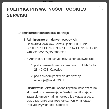
POLITYKA PRYWATNOŚCI I COOKIES
Menu
SERWISU
POCZĄTEK
KONIEC
07
08
SIERPNIA
Administrator danych oraz definicje
SIERPNIA
2026
2026
osobowych
Administratorem danych
Gości/Użytkowników Serwisu jest: HOTEL M23
LICZBA OSÓB
SPÓŁKA Z OGRANICZONĄ ODPOWIEDZIALNOŚCIĄ,
2
FILTRY
+48 731005175, 9542858913,
Z Administratorem danych można kontaktować się:
pod adresem korespondencyjnym: ul. Mariacka
23, 40-003, Katowice
pod adresem poczty elektronicznej:
recepcja@hotelm23.pl
- osoba fizyczna wchodząca na
Użytkownik Serwisu
stronę/strony prezentujące Ofertę i umożliwiające
zawarcie umowy najmu noclegu lub korzystająca z
usług lub funkcjonalności opisanych w niniejszej
Polityce Prywatności i Cookies;