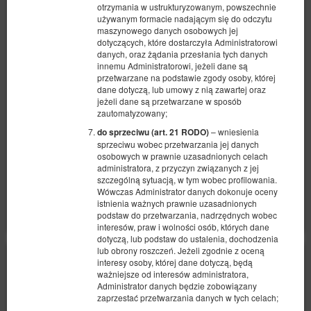
otrzymania w ustrukturyzowanym, powszechnie
używanym formacie nadającym się do odczytu
maszynowego danych osobowych jej
Deluxe - Huta
dotyczących, które dostarczyła Administratorowi
danych, oraz żądania przesłania tych danych
Dostępna liczba: 3
innemu Administratorowi, jeżeli dane są
2
2 osoby
pow. 23,00 m
1 sypialnia
przetwarzane na podstawie zgody osoby, której
dane dotyczą, lub umowy z nią zawartej oraz
1 bardzo duże łóżko podwójne (King)
jeżeli dane są przetwarzane w sposób
zautomatyzowany;
509,00 zł
– wniesienia
do sprzeciwu (art. 21 RODO)
2 osoby / 1 noc
sprzeciwu wobec przetwarzania jej danych
osobowych w prawnie uzasadnionych celach
administratora, z przyczyn związanych z jej
Udostępnij
Szczegóły
Dostępność
szczególną sytuacją, w tym wobec profilowania.
Wówczas Administrator danych dokonuje oceny
Pokaż oferty
istnienia ważnych prawnie uzasadnionych
podstaw do przetwarzania, nadrzędnych wobec
interesów, praw i wolności osób, których dane
dotyczą, lub podstaw do ustalenia, dochodzenia
lub obrony roszczeń. Jeżeli zgodnie z oceną
interesy osoby, której dane dotyczą, będą
ważniejsze od interesów administratora,
Administrator danych będzie zobowiązany
zaprzestać przetwarzania danych w tych celach;