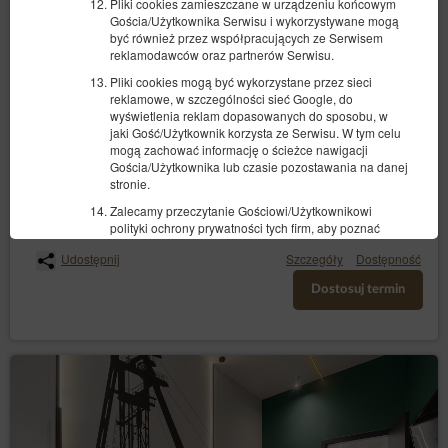
Pliki cookies zamieszczane w urządzeniu końcowym
Gościa/Użytkownika Serwisu i wykorzystywane mogą
być również przez współpracujących ze Serwisem
Standard - Kopalnia
reklamodawców oraz partnerów Serwisu.
2 osoby
2 łóżka pojedyncze (Single)
Pliki cookies mogą być wykorzystane przez sieci
reklamowe, w szczególności sieć Google, do
wyświetlenia reklam dopasowanych do sposobu, w
300,50 zł
jaki Gość/Użytkownik korzysta ze Serwisu. W tym celu
mogą zachować informację o ścieżce nawigacji
Gościa/Użytkownika lub czasie pozostawania na danej
(obiekt niedostępny w wybranym terminie):
Proponowany inny termin
stronie.
10.08.2026 - 11.08.2026 (1 noc)
Zalecamy przeczytanie Gościowi/Użytkownikowi
polityki ochrony prywatności tych firm, aby poznać
zasady korzystania z plików cookies wykorzystywane
Udostępnij
Szczegóły
Dostępność
w statystykach: Polityka ochrony prywatności Google
Analytics.
Dostosuj termin
Pliki cookie mogą być wykorzystane przez sieci
reklamowe, w szczególności sieć Google, do
wyświetlenia reklam dopasowanych do sposobu, w
jaki Gość/ Użytkownik korzysta z Serwisu. W tym celu
mogą zachować informację o ścieżce nawigacji
użytkownika lub czasie pozostawania na danej stronie.
W zakresie informacji o preferencjach Gościach/
Użytkownika gromadzonych przez sieć reklamową