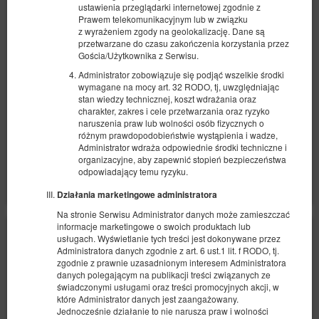
Standard - Człowiek
ustawienia przeglądarki internetowej zgodnie z
Prawem telekomunikacyjnym lub w związku
Dostępna liczba: 2
z wyrażeniem zgody na geolokalizację. Dane są
przetwarzane do czasu zakończenia korzystania przez
2
2 osoby
pow. 21,00 m
1 sypialnia
Gościa/Użytkownika z Serwisu.
2 łóżka pojedyncze (Single)
Administrator zobowiązuje się podjąć wszelkie środki
wymagane na mocy art. 32 RODO, tj, uwzględniając
480,50 zł
stan wiedzy technicznej, koszt wdrażania oraz
2 osoby / 1 noc
charakter, zakres i cele przetwarzania oraz ryzyko
naruszenia praw lub wolności osób fizycznych o
różnym prawdopodobieństwie wystąpienia i wadze,
Administrator wdraża odpowiednie środki techniczne i
Udostępnij
Szczegóły
Dostępność
organizacyjne, aby zapewnić stopień bezpieczeństwa
odpowiadający temu ryzyku.
Pokaż oferty
Działania marketingowe administratora
Na stronie Serwisu Administrator danych może zamieszczać
informacje marketingowe o swoich produktach lub
usługach. Wyświetlanie tych treści jest dokonywane przez
Administratora danych zgodnie z art. 6 ust.1 lit. f RODO, tj.
zgodnie z prawnie uzasadnionym interesem Administratora
danych polegającym na publikacji treści związanych ze
świadczonymi usługami oraz treści promocyjnych akcji, w
które Administrator danych jest zaangażowany.
Jednocześnie działanie to nie narusza praw i wolności