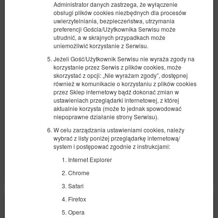
Administrator danych zastrzega, że wyłączenie
obsługi plików cookies niezbędnych dla procesów
uwierzytelniania, bezpieczeństwa, utrzymania
preferencji Gościa/Użytkownika Serwisu może
utrudnić, a w skrajnych przypadkach może
uniemożliwić korzystanie z Serwisu.
Deluxe z balkonem - Człowiek
Jeżeli Gość/Użytkownik Serwisu nie wyraża zgody na
Dostępna liczba: 1
korzystanie przez Serwis z plików cookies, może
2
skorzystać z opcji: „Nie wyrażam zgody”, dostępnej
2 osoby
pow. 25,00 m
1 sypialnia
również w komunikacie o korzystaniu z plików cookies
1 bardzo duże łóżko podwójne (King)
przez Sklep internetowy bądź dokonać zmian w
ustawieniach przeglądarki internetowej, z której
537,50 zł
aktualnie korzysta (może to jednak spowodować
niepoprawne działanie strony Serwisu).
2 osoby / 1 noc
W celu zarządzania ustawieniami cookies, należy
wybrać z listy poniżej przeglądarkę internetową/
Udostępnij
Szczegóły
Dostępność
system i postępować zgodnie z instrukcjami:
Internet Explorer
Pokaż oferty
Chrome
Safari
Firefox
Opera