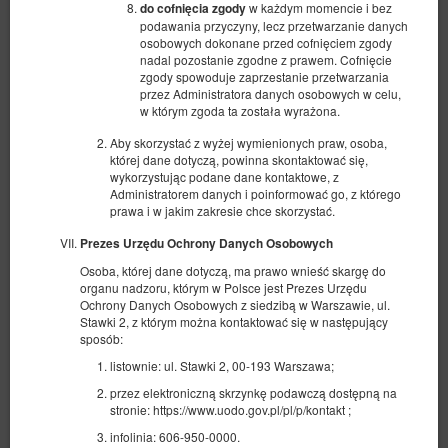
w każdym momencie i bez
do cofnięcia zgody
podawania przyczyny, lecz przetwarzanie danych
osobowych dokonane przed cofnięciem zgody
nadal pozostanie zgodne z prawem. Cofnięcie
zgody spowoduje zaprzestanie przetwarzania
przez Administratora danych osobowych w celu,
w którym zgoda ta została wyrażona.
Aby skorzystać z wyżej wymienionych praw, osoba,
której dane dotyczą, powinna skontaktować się,
wykorzystując podane dane kontaktowe, z
Administratorem danych i poinformować go, z którego
prawa i w jakim zakresie chce skorzystać.
Deluxe - Człowiek
Prezes Urzędu Ochrony Danych Osobowych
Dostępna liczba: 1
Osoba, której dane dotyczą, ma prawo wnieść skargę do
2
2 osoby
pow. 23,00 m
1 sypialnia
organu nadzoru, którym w Polsce jest Prezes Urzędu
1 bardzo duże łóżko podwójne (King)
Ochrony Danych Osobowych z siedzibą w Warszawie, ul.
Stawki 2, z którym można kontaktować się w następujący
509,00 zł
sposób:
2 osoby / 1 noc
listownie: ul. Stawki 2, 00-193 Warszawa;
przez elektroniczną skrzynkę podawczą dostępną na
stronie: https://www.uodo.gov.pl/pl/p/kontakt ;
Udostępnij
Szczegóły
Dostępność
infolinia: 606-950-0000.