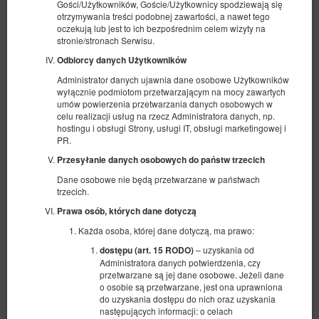
Gości/Użytkowników, Goście/Użytkownicy spodziewają się
otrzymywania treści podobnej zawartości, a nawet tego
oczekują lub jest to ich bezpośrednim celem wizyty na
stronie/stronach Serwisu.
Odbiorcy danych Użytkowników
Administrator danych ujawnia dane osobowe Użytkowników
wyłącznie podmiotom przetwarzającym na mocy zawartych
umów powierzenia przetwarzania danych osobowych w
celu realizacji usług na rzecz Administratora danych, np.
Standard - Sztuka
hostingu i obsługi Strony, usługi IT, obsługi marketingowej i
PR.
Dostępna liczba: 1
Przesyłanie danych osobowych do państw trzecich
2
2 osoby
pow. 21,00 m
1 sypialnia
Dane osobowe nie będą przetwarzane w państwach
2 łóżka pojedyncze (Single)
trzecich.
480,50 zł
Prawa osób, których dane dotyczą
2 osoby / 1 noc
Każda osoba, której dane dotyczą, ma prawo:
– uzyskania od
dostępu (art. 15 RODO)
Administratora danych potwierdzenia, czy
Udostępnij
Szczegóły
Dostępność
przetwarzane są jej dane osobowe. Jeżeli dane
o osobie są przetwarzane, jest ona uprawniona
Pokaż oferty
do uzyskania dostępu do nich oraz uzyskania
następujących informacji: o celach