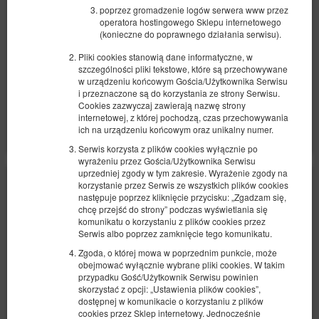
poprzez gromadzenie logów serwera www przez
1 bardzo duże łóżko podwójne (King)
operatora hostingowego Sklepu internetowego
(konieczne do poprawnego działania serwisu).
509,00 zł
2 osoby / 1 noc
Pliki cookies stanowią dane informatyczne, w
szczególności pliki tekstowe, które są przechowywane
w urządzeniu końcowym Gościa/Użytkownika Serwisu
i przeznaczone są do korzystania ze strony Serwisu.
Udostępnij
Szczegóły
Dostępność
Cookies zazwyczaj zawierają nazwę strony
internetowej, z której pochodzą, czas przechowywania
Pokaż oferty
ich na urządzeniu końcowym oraz unikalny numer.
Serwis korzysta z plików cookies wyłącznie po
wyrażeniu przez Gościa/Użytkownika Serwisu
uprzedniej zgody w tym zakresie. Wyrażenie zgody na
korzystanie przez Serwis ze wszystkich plików cookies
następuje poprzez kliknięcie przycisku: „Zgadzam się,
chcę przejść do strony” podczas wyświetlania się
komunikatu o korzystaniu z plików cookies przez
Serwis albo poprzez zamknięcie tego komunikatu.
Zgoda, o której mowa w poprzednim punkcie, może
obejmować wyłącznie wybrane pliki cookies. W takim
przypadku Gość/Użytkownik Serwisu powinien
skorzystać z opcji: „Ustawienia plików cookies”,
dostępnej w komunikacie o korzystaniu z plików
cookies przez Sklep internetowy. Jednocześnie