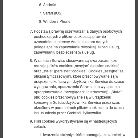
Android
Safari (iOS)
Windows Phone
Podstawą prawną przetwarzania danych osobowych
pochodzących z plików cookies są prawnie
uzasadnione interesy Administratora danych,
polegające na zapewnianiu wysokiej jakości usług,
zapewnianiu bezpieczeństwa usług.
W ramach Serwisu stosowane są dwa zasadnicze
rodzaje plików cookies: „sesyjne” (session cookies)
oraz „stałe” (persistent cookies). Cookies „sesyjne” są
plikami tymczasowymi, które przechowywane są w
Single - Człowiek
urządzeniu końcowym Użytkownika Serwisu do czasu
wylogowania, opuszczenia Serwisu lub wyłączenia
Dostępna liczba: 1
oprogramowania (przeglądarki internetowej). „Stałe”
pliki cookies przechowywane są w urządzeniu
2
1 osoba
pow. 17,00 m
1 sypialnia
końcowym Gościa/Użytkownika Serwisu przez czas
1 łóżko pojedyncze (Single)
określony w parametrach plików cookies lub do czasu
ich usunięcia przez Gościa/Użytkownika.
411,50 zł
Pliki cookies wykorzystywane są w następujących
1 osoba / 1 noc
celach:
tworzenia statystyk, które pomagają zrozumieć, w