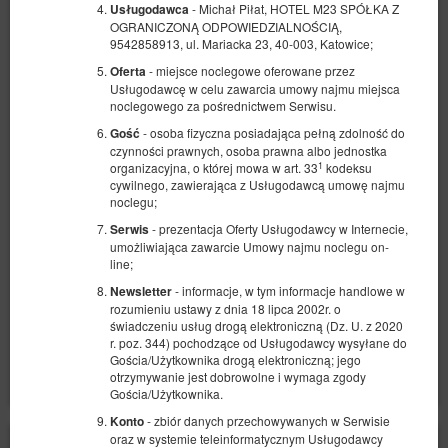
- Michał Piłat, HOTEL M23 SPÓŁKA Z
Usługodawca
OGRANICZONĄ ODPOWIEDZIALNOŚCIĄ,
9542858913, ul. Mariacka 23, 40-003, Katowice;
- miejsce noclegowe oferowane przez
Oferta
Usługodawcę w celu zawarcia umowy najmu miejsca
noclegowego za pośrednictwem Serwisu.
Standard - Huta
- osoba fizyczna posiadająca pełną zdolność do
Gość
czynności prawnych, osoba prawna albo jednostka
Dostępna liczba: 2
1
organizacyjna, o której mowa w art. 33
kodeksu
2
2 osoby
pow. 22,00 m
1 sypialnia
cywilnego, zawierająca z Usługodawcą umowę najmu
noclegu;
2 łóżka pojedyncze (Single)
- prezentacja Oferty Usługodawcy w Internecie,
Serwis
480,50 zł
umożliwiająca zawarcie Umowy najmu noclegu on-
line;
2 osoby / 1 noc
- informacje, w tym informacje handlowe w
Newsletter
rozumieniu ustawy z dnia 18 lipca 2002r. o
świadczeniu usług drogą elektroniczną (Dz. U. z 2020
Udostępnij
Szczegóły
Dostępność
r. poz. 344) pochodzące od Usługodawcy wysyłane do
Pokaż oferty
Gościa/Użytkownika drogą elektroniczną; jego
otrzymywanie jest dobrowolne i wymaga zgody
Gościa/Użytkownika.
- zbiór danych przechowywanych w Serwisie
Konto
oraz w systemie teleinformatycznym Usługodawcy