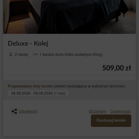
Rozwiązanie umowy następuje z zachowaniem
siedmiodniowego okresu wypowiedzenia.
Usługodawca może zastrzec, że ponowna rejestracja
Konta będzie wymagać zezwolenia Usługodawcy.
Deluxe - Kolej
Zamknij
2 osoby
1 bardzo duże łóżko podwójne (King)
509,00 zł
(obiekt niedostępny w wybranym terminie):
Proponowany inny termin
08.08.2026 - 09.08.2026 (1 noc)
Udostępnij
Szczegóły
Dostępność
Dostosuj termin