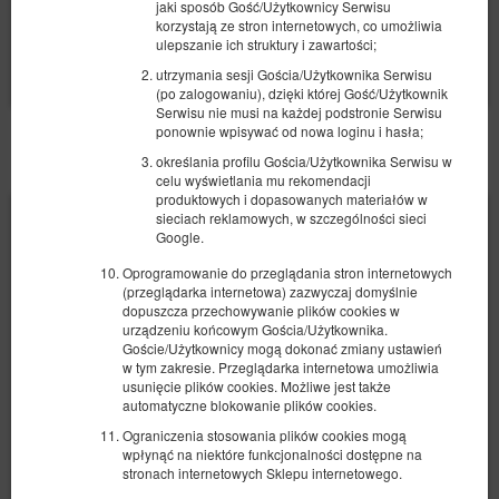
jaki sposób Gość/Użytkownicy Serwisu
Udostępnij
Szczegóły
Dostępność
korzystają ze stron internetowych, co umożliwia
ulepszanie ich struktury i zawartości;
Pokaż oferty
utrzymania sesji Gościa/Użytkownika Serwisu
(po zalogowaniu), dzięki której Gość/Użytkownik
Serwisu nie musi na każdej podstronie Serwisu
ponownie wpisywać od nowa loginu i hasła;
POZOSTAŁE OFERTY
określania profilu Gościa/Użytkownika Serwisu w
celu wyświetlania mu rekomendacji
produktowych i dopasowanych materiałów w
sieciach reklamowych, w szczególności sieci
Google.
Oprogramowanie do przeglądania stron internetowych
(przeglądarka internetowa) zazwyczaj domyślnie
dopuszcza przechowywanie plików cookies w
urządzeniu końcowym Gościa/Użytkownika.
Goście/Użytkownicy mogą dokonać zmiany ustawień
w tym zakresie. Przeglądarka internetowa umożliwia
usunięcie plików cookies. Możliwe jest także
automatyczne blokowanie plików cookies.
Ograniczenia stosowania plików cookies mogą
wpłynąć na niektóre funkcjonalności dostępne na
stronach internetowych Sklepu internetowego.