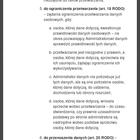
509,00 zł
do ograniczenia przetwarzania (art. 18 RODO)
2 osoby / 1 noc
– żądania ograniczenia przetwarzania danych
osobowych, gdy:
osoba, której dane dotyczą, kwestionuje
Udostępnij
Szczegóły
Dostępność
prawidłowość danych osobowych – na
Pokaż oferty
okres pozwalający Administratorowi danych
sprawdzić prawidłowość tych danych,
przetwarzanie jest niezgodne z prawem, a
osoba, której dane dotyczą, sprzeciwia się
ich usunięciu, żądając ograniczenia ich
wykorzystywania,
Administrator danych nie potrzebuje już
tych danych, ale są one potrzebne osobie,
której dane dotyczą, do ustalenia,
dochodzenia lub obrony roszczeń,
osoba, której dane dotyczą, wniosła
sprzeciw wobec przetwarzania – do czasu
stwierdzenia, czy prawnie uzasadnione
podstawy po stronie administratora są
nadrzędne wobec podstaw sprzeciwu
osoby, której dane dotyczą;
–
do przenoszenia danych (art. 20 RODO)