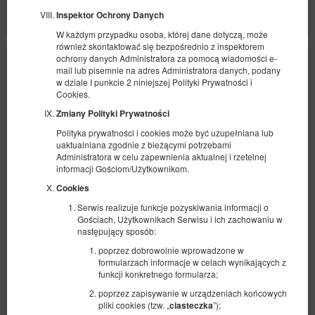
Pokaż oferty
Inspektor Ochrony Danych
W każdym przypadku osoba, której dane dotyczą, może
również skontaktować się bezpośrednio z inspektorem
ochrony danych Administratora za pomocą wiadomości e-
mail lub pisemnie na adres Administratora danych, podany
w dziale I punkcie 2 niniejszej Polityki Prywatności i
Cookies.
Zmiany Polityki Prywatności
Polityka prywatności i cookies może być uzupełniana lub
uaktualniana zgodnie z bieżącymi potrzebami
Administratora w celu zapewnienia aktualnej i rzetelnej
informacji Gościom/Użytkownikom.
Cookies
Serwis realizuje funkcje pozyskiwania informacji o
Gościach, Użytkownikach Serwisu i ich zachowaniu w
następujący sposób:
poprzez dobrowolnie wprowadzone w
formularzach informacje w celach wynikających z
Deluxe - Sztuka
funkcji konkretnego formularza;
Dostępna liczba: 1
poprzez zapisywanie w urządzeniach końcowych
pliki cookies (tzw. „
”);
ciasteczka
2
2 osoby
pow. 24,00 m
1 sypialnia